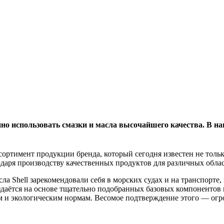
нно использовать смазки и масла высочайшего качества. В н
ртимент продукции бренда, который сегодня известен не толь
даря производству качественных продуктов для различных обла
сла Shell зарекомендовали себя в морских судах и на транспорт
здаётся на основе тщательно подобранных базовых компонентов 
м и экологическим нормам. Весомое подтверждение этого — огр