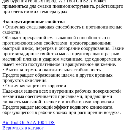
для бурения горных пород. Air Tool Oil S2 A может
применяться для смазки пневмоинструмента, работающего
при очень низких температурах.
Эксплуатационные свойства
• Отличная смазывающая способность и противоизносные
свойства
Обладает прекрасной смазывающей способностью и
противоизносными свойствами, предотвращающими
быстрый износ, перегрев и обгорание оборудования. Такие
противозадирные свойства масла предотвращают разрыв
масляной пленки в ударном механизме, где одновременно
имеет место поступательное и вращательное движение.
• Высокая термо- и окислительная стабильность
Предотвращает образование шлама и других вредных
продуктов окисления.
• Отличная защита от коррозии
Надежная защита всех внутренних рабочих поверхностей
механизма обеспечивается присадками, придающими
липкость масляной пленке и ингибиторами корроизии.
Предотвращает моющий эффект водяного конденсата,
образующегося в рабочих зонах при расширении воздуха.
Air Tool Oil S2 A 100 TDS
Вернуться в каталог