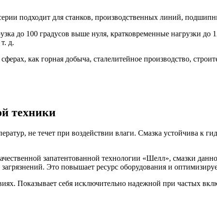
рии подходит для станков, производственных линий, подшипни
зка до 100 градусов выше нуля, кратковременные нагрузки до 1
. д.
сферах, как горная добыча, сталелитейное производство, строит
ой техники
ператур, не течет при воздействии влаги. Смазка устойчива к г
качественной запатентованной технологии «Шелл», смазки данн
 загрязнений. Это повышает ресурс оборудования и оптимизирует
виях. Показывает себя исключительно надежной при частых вк