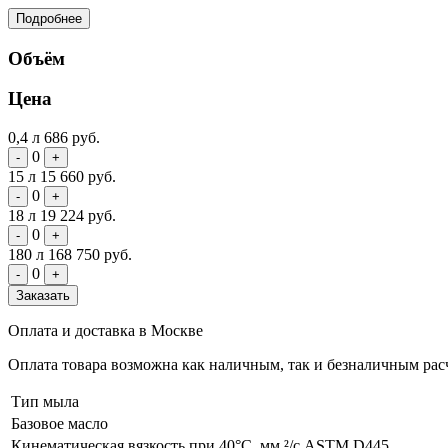
Подробнее
Объём
Цена
0,4 л
686 руб.
0
-
+
15 л
15 660 руб.
0
-
+
18 л
19 224 руб.
0
-
+
180 л
168 750 руб.
0
-
+
Заказать
Оплата и доставка в Москве
Оплата товара возможна как наличным, так и безналичным расч
Тип мыла
Базовое масло
Кинематическая вязкость при 40°C, мм ²/с ASTM D445