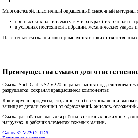
Многоцелевой, пластичный окрашенный смазочный материал се
при высоких нагнетаемых температурах (постоянная нагру
в условиях постоянной вибрации, механических ударов и т
Пластичная смазка широко применяется в таких ответственных 
Преимущества смазки для ответственн
Смазка Shell Gadus S2 V220 не размягчается под действием тем
разрушается, сохраняя вращающиеся компоненты).
Как и другие продукты, созданные на базе уникальной высоко
защищает детали техники от образований, окислов, отложений,
Смазка разрабатывалась для работы в сложных режимных усло
нагрузках, в рабочих элементах тяжелых машин.
Gadus S2 V220 2 TDS