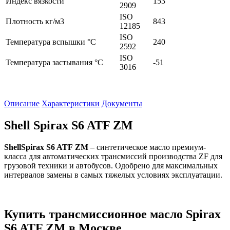
Индекс вязкости
153
2909
ISO
Плотность кг/м3
843
12185
ISO
Температура вспышки °C
240
2592
ISO
Температура застывания °C
-51
3016
Описание
Характеристики
Документы
Shell Spirax S6 ATF ZM
ShellSpirax
S
6
ATF
ZM
– синтетическое масло премиум-
класса для автоматических трансмиссий производства ZF для
грузовой техники и автобусов. Одобрено для максимальных
интервалов замены в самых тяжелых условиях эксплуатации.
Купить трансмиссионное масло Spirax
S6 ATF ZM в Москве